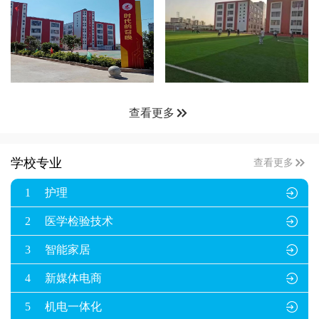

查看更多

学校专业
查看更多
1
护理

2
医学检验技术

3
智能家居

4
新媒体电商

5
机电一体化
