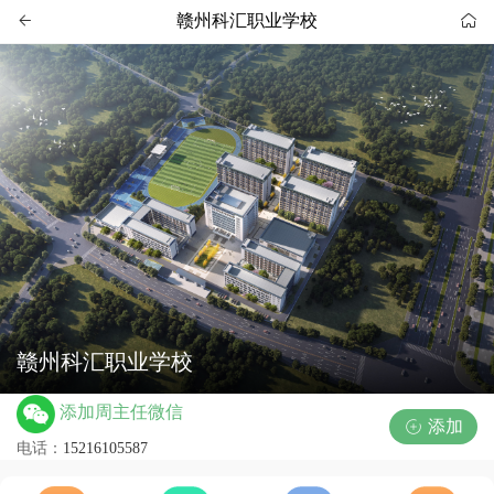
赣州科汇职业学校


赣州科汇职业学校
添加周主任微信
添加

电话：
15216105587