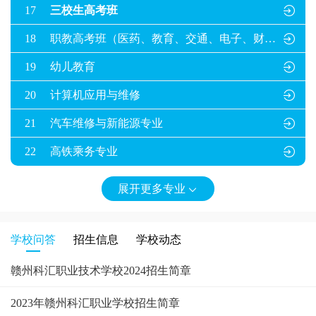
17
三校生高考班

18
职教高考班（医药、教育、交通、电子、财贸）

19
幼儿教育

20
计算机应用与维修

21
汽车维修与新能源专业

22
高铁乘务专业

展开更多专业

学校问答
招生信息
学校动态
赣州科汇职业技术学校2024招生简章
2023年赣州科汇职业学校招生简章