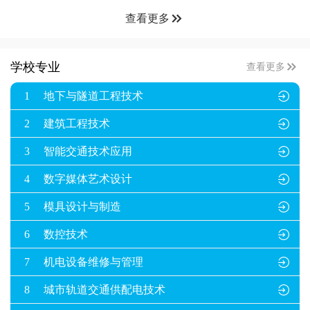

查看更多

学校专业
查看更多
1
地下与隧道工程技术

2
建筑工程技术

3
智能交通技术应用

4
数字媒体艺术设计

5
模具设计与制造

6
数控技术

7
机电设备维修与管理

8
城市轨道交通供配电技术
