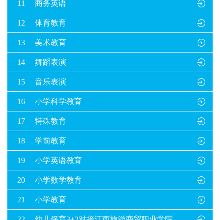
11
商务英语

12
体育教育

13
美术教育

14
舞蹈表演

15
音乐表演

16
小学科学教育

17
特殊教育

18
学前教育

19
小学英语教育

20
小学数学教育

21
小学教育

22
幼儿保育3+2对接江西旅游商贸职业学院
