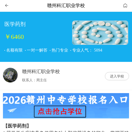
赣州科汇职业学校


医学药剂
￥6460
名额有限
一对一解答
热门专业
专业人气：
5094
赣州科汇职业学校
进入学校
联系人：周主任
【医学药剂】