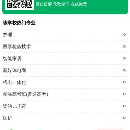
微信提醒
录取查询
在线缴费
该学校热门专业

护理

医学检验技术

智能家居

新媒体电商

机电一体化

精品高考班(普通高考）

婴幼儿托育

医护