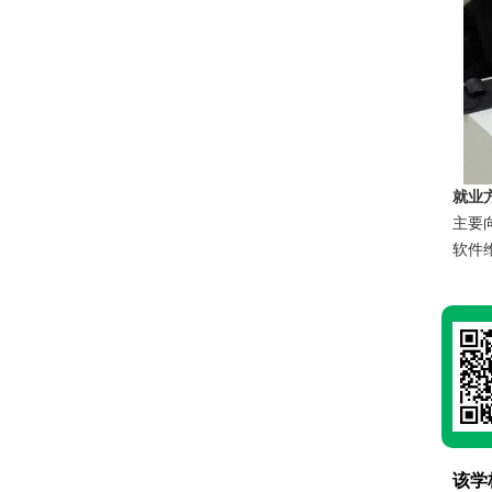
就业
主要
软件
该学