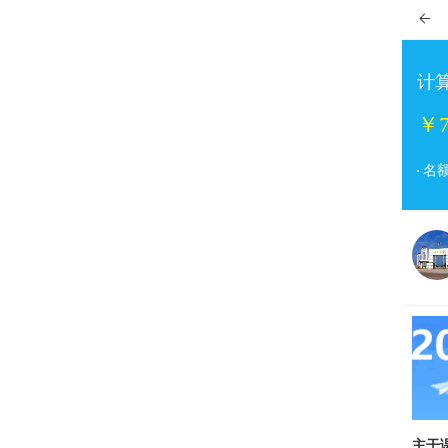

计
￥7
名
主干