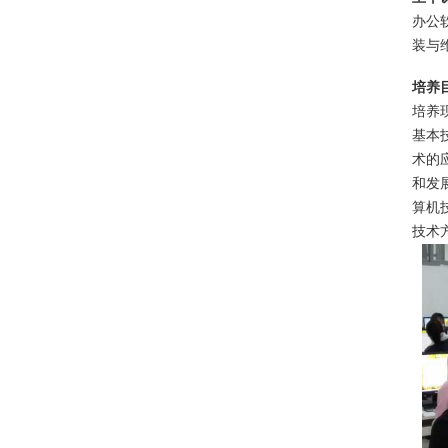
办公
装与
培养
培养
基本
术的
和发
算机
技术