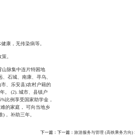
身体健康，无传染病等。
政策。
罗霄山脉集中连片特困地
安远、石城、南康、寻乌、
市、乐安县)农村户籍的
 (2). 城市、县镇户
5%比例享受国家助学金，
济困难的家庭， 可向当地乡
准)， 补助三年。
下一篇：下一篇：
旅游服务与管理 (高铁乘务方向)