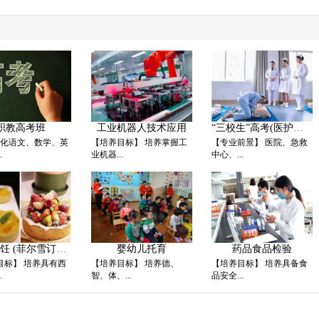
职教高考班
工业机器人技术应用
“三校生”高考(医护方向
 强化语文、数学、英
【培养目标】 培养掌握工
【专业前景】 医院、急救
.
业机器...
中心、...
西餐烹饪 (菲尔雪订单班
婴幼儿托育
药品食品检验
目标】 培养具有西
【培养目标】 培养德、
【培养目标】 培养具备食
.
智、体、...
品安全...