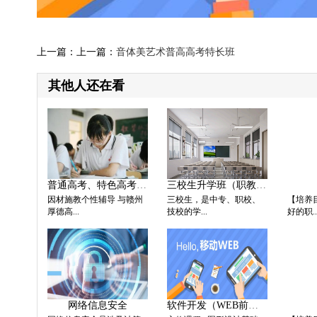
上一篇：上一篇：
音体美艺术普高高考特长班
其他人还在看
普通高考、特色高考（厚
三校生升学班（职教高考
因材施教个性辅导 与赣州
三校生，是中专、职校、
【培养
厚德高...
技校的学...
好的职..
网络信息安全
软件开发（WEB前端）