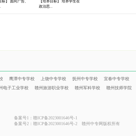
目标】 面向广告、
【培养目标】 培养学生在
.
政治思...
校
鹰潭中专学校
上饶中专学校
抚州中专学校
宜春中专学校
州电子工业学校
赣州旅游职业学校
赣州军科学校
赣州技师学院
备案号1：赣ICP备2023001646号-1
备案号2：赣ICP备2023001646号-2
赣州中专网版权所有