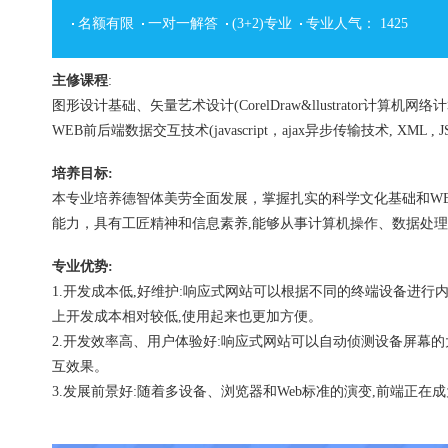
名额有限
一对一解答
(3+2)专业
专业人气：
1425
主修课程
:
图形设计基础、矢量艺术设计(CorelDraw&llustrator计算机网
WEB前后端数据交互技术(javascript，ajax异步传输技术, XML , J
培养目标:
本专业培养德智体美劳全面发展，掌握扎实的科学文化基础和WE
能力，具有工匠精神和信息素养,能够从事计算机操作、数据处理
专业优势:
1.开发成本低,好维护:响应式网站可以根据不同的终端设备进行
上开发成本相对较低,使用起来也更加方便。
2.开发效率高、用户体验好:响应式网站可以自动侦测设备屏幕
互效果。
3.发展前景好:随着多设备、浏览器和Web标准的演变,前端正