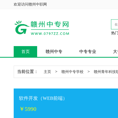
欢迎访问赣州中职网
热门
首页
赣州中专
中专专业
大
当前位置：
>
>
主页
赣州中专学校
赣州青年科技
软件开发（WEB前端）
￥5990