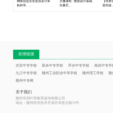
网络信息安全是涉及计算
主修课程 : 图形设计基础、
【培养
机科学、...
矢量艺...
室内设..
友情链接
吉安中专学校
新余中专学校
萍乡中专学校
南昌中专学
九江中专学校
赣州工业职业中等学校
赣州理工学校
赣
赣州中专网
关于我们
赣州市四叶草教育咨询有限公司
地址：赣州经济技术开发区华坚北路59号