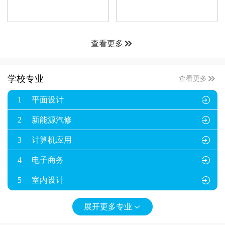

查看更多

学校专业
查看更多
1
平面设计

2
新能源汽修

3
计算机应用

4
电子商务

5
室内设计

展开更多专业
