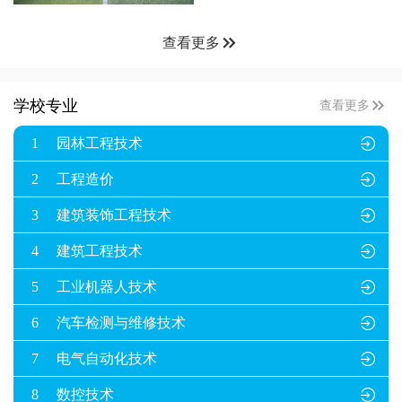

查看更多

学校专业
查看更多
1
园林工程技术

2
工程造价

3
建筑装饰工程技术

4
建筑工程技术

5
工业机器人技术

6
汽车检测与维修技术

7
电气自动化技术

8
数控技术
