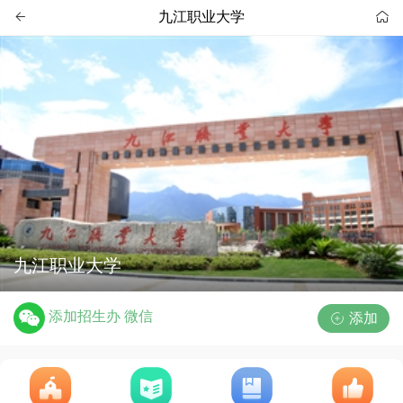
九江职业大学


九江职业大学
添加招生办 微信
添加
