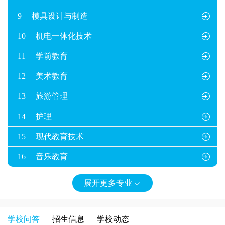
9
模具设计与制造

10
机电一体化技术

11
学前教育

12
美术教育

13
旅游管理

14
护理

15
现代教育技术

16
音乐教育

展开更多专业

学校问答
招生信息
学校动态