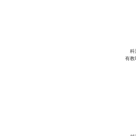
科汇
有教