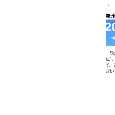

赣
赣州
位”
长：
政协