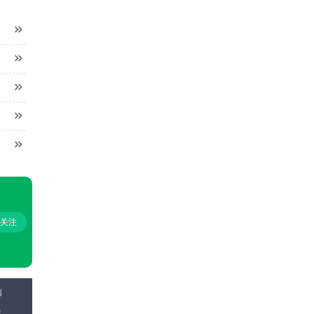





+关注
南
名