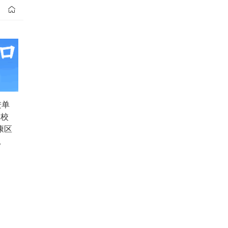

进单
！校
康区
。