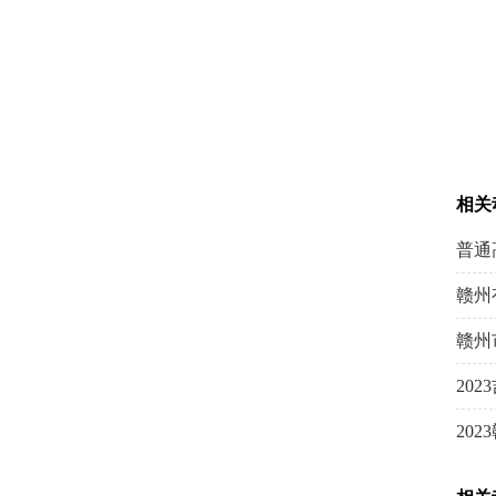
相关
普通
赣州
赣州
20
20