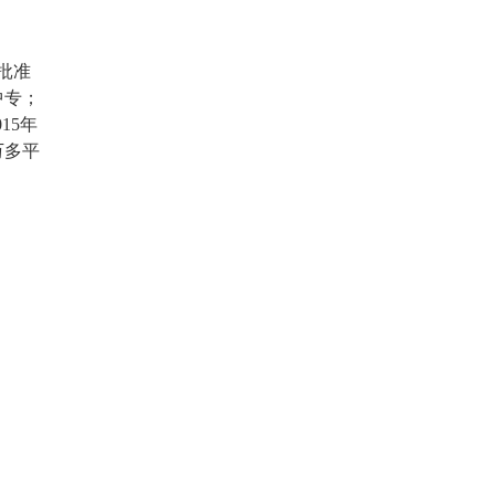
批准
中专；
15年
万多平