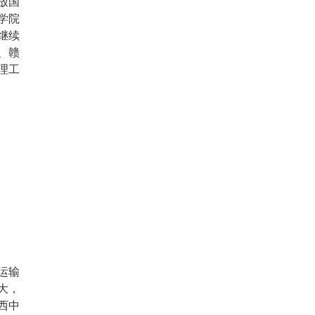
放国
学院
继续
、赣
理工
运输
大，
西中