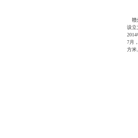
赣州
设立
20
7月
方米