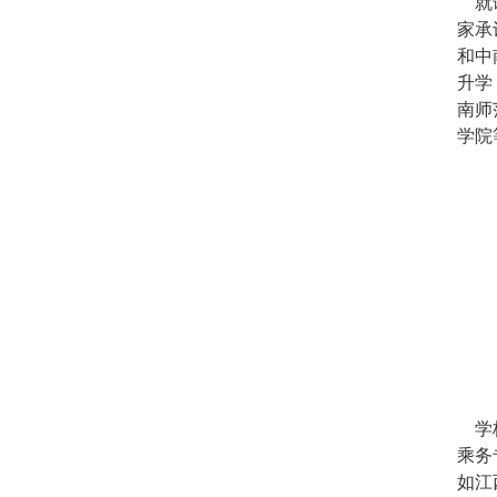
就读
家承
和中
升学
南师
学院
学校
乘务
如江