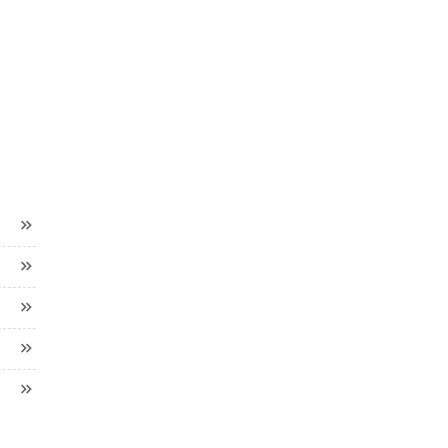




