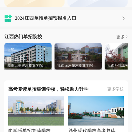
赣南卫生健康职业学院2024年高职单招分数线
赣南卫生健康职业学院 2023年高职单招分数线 专业 最低排名 最低分数 护理系 护理 655 274.5 助产 702 272.5 婴幼儿托有服务与管理 1515 247.5 药学系 药学 584 277.5 中药学 763 270 药膳与食疗
2024江西单招单招预报名入口
2025年向学乐教育单招集训招生简章
学校介绍 虔师教育成立于2013年，近十年来专注单招升学、统招专升本、教师资格证、教师考编等高效提分辅导;经过几个春秋的课程研发与虔师人的拼搏努力，全套真题库得到了健全和
江西热门单招院校
更多
赣南卫生健康职业学院
江西应用技术职业学院
江西环境工程
高考复读单招集训学校，轻松助力升学
更多学校
向学乐单招复读学校
赣州现代学校高考复读单招集训