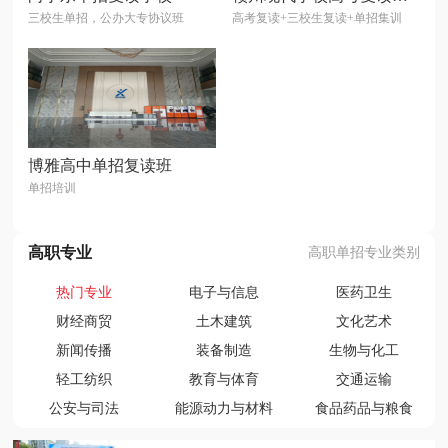
三校生单招，公办大专协议班
高考复读+三校生复读+单招集训
博雅高中单招复读班
单招培训
高职专业
高职单招专业类别
热门专业
电子与信息
医药卫生
财经商贸
土木建筑
文化艺术
新闻传播
装备制造
生物与化工
轻工纺织
教育与体育
交通运输
公安与司法
能源动力与材料
食品药品与粮食