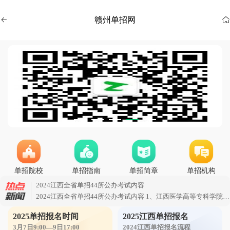
赣州单招网


2025年向学乐教育单招集训招生简章
学校介绍 虔师教育成立于2013年，近十年来专注单招升学、统招专升本、教师资格证、教师考编等高效提分辅导;经过几个春秋的课程研发与虔师人的拼搏努力，全套真题库得到了健全和
江西医学高等专科学校 2023年单招录取分数线
2024江西全省单招44所公办考试内容 1、江西医学高等专科学院(上饶):语文(100分)数学(100 分)综合素质(50 分)人体解剖(100分)生理(100分) 2、宜春幼儿师范高等专科院校(宜春):语文(100分)数学
江西省2024年各院校单招计划及报考人数
江西省2024年各院校单招计划及报考人数 江西省2023年各院校单招计划及报考人数 序号 院校名称 性质 所在城市 招生计划 考试人数 录取率 投档线 1 江西电力职业技术学院 公办 南昌市
单招院校
单招指南
单招简章
单招机构
2024江西全省单招44所公办考试内容
2024江西全省单招44所公办考试内容 1、江西医学高等专科学院(上饶): 语文(100分)数学(100 分)综合素质(50 分)人体解剖(100分)生理(100分) 2、宜春幼儿师范高等专科院校(宜春): 语文(100分)数学
2025单招报名时间
2024年江西省单招学校
2025江西单招报名
3月7日9:00—9日17:00
2024江西单招报名流程
2023年江西省单招学校 南昌公办（20）： 江西交通职业技术学院、江西外语外贸职业学院、江西现代职业技术学院、江西旅游商贸职业学院、江西机电职业技术学院、江西工业贸易职业