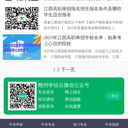
说公办院校，民办院校等等。院校的数量比较多，很
江西高职单招报名招生报名条件及哪些
多同学和家长在选学校的时...
学生适合报名
具备江西省户籍且以下条件【省外户籍应届生中职或
高中也行】 1、2022年普通高考或单招滑档生 2、中
专、技校三年级在校生及应届、历届毕业生。 3、社
2023年江西高职单招学校名单，如果考
会青年（ 高中同等学历）。...
上心仪的院校
2023年江西高职单招学校有65所，分别是九江职业大
学、江西职业学院、江西现代职业技术学院、江西医
学高等专科学校、九江职业技术学院、江西外语外贸
职业学院等等学校进行单招。...
1
2
下一页
赣州学信云微信公众号
专业资讯
网上报名
+关注
短信通知
微信提醒
录取查询
在线缴费
中专学校
中专专业
热门专业
中专指南