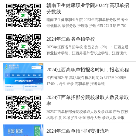
技术学院、江西工业贸易职业...
赣南卫生健康职业学院2024年高职单招
分数线
赣南卫生健康职业学院 2023年高职单招分数线 专业
最低排名 最低分数 护理系 护理 655 274.5 助产 702
272.5 婴幼儿托有服务与管理 1515 247.5 药学系 药学
584 277.5 中药学 763 270 药膳与食疗...
2024年江西省单招学校
2023年江西省单招学校 南昌公办（20）： 江西交通
职业技术学院、江西外语外贸职业学院、江西现代职
业技术学院、江西旅游商贸职业学院、江西机电职业
技术学院、江西工业贸易职业...
2024江西高职单招报名时间，报名流程
江西省2024年 高职单招 报名时间为 3月7日9:009日
17:00 ，考生登录 高职单招 报考系统
http://www.jxeea.cn/，提交个人信息和报考院校专业。
一、首先参加2024年普通 高考 报名 江西省2024年普
2024江西单招部分院校录取人数及录取
通...
率
2023江西单招部分院校录取人数及录取率 序号 院校
名称 性质 区域 招生计划 报考人数 录取人数 录取率
1 九江职业技术学院 公办 九江 400 1741 400 22.97% 2
宜春职业技术学院 公办 宜春 19...
2024年江西单招时间安排流程