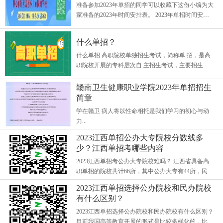
准备参加2023年单招的同学可以收藏下这份小编为大
家准备的2023年时间安排表。 2023年单招时间安排 1
月，各学校官网出招生简章 大家可以到意向学校的
官网上查看招生简章，单招院校的...
什么单招？
什么单招 高职院校单独招生考试，简称单 招，是高
职院校开展的专科层次自 主招生考试，主要招生对
象是普高 生、中职生、技校生以及符合条件 的社会
考生。 考试形式:统一命题+自...
赣南卫生健康职业学院2023年单招招生
简章
学在赣卫 病人将以性命相托是我们学习的初心与动
力...
2023江西单招公办大专院校分数线多
少？江西单招考哪些内容
2023江西单招考公办大专院校难吗？ 江西省具备高
职单招的院校共计66所，其中公办大专有44所，民办
大学有22所，每个院校都有自己的优势学科，如何在
2023江西单招选择公办院校和民办院校
众多大学中选择一所满意的院校...
有什么区别？
2023江西单招选择公办院校和民办院校有什么区别？
目前我国高等教育开展的形式是比较多样化的，比如