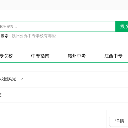
搜 
搜索:
赣州公办中专学校有哪些
专院校
中专指南
赣州中考
江西中专
>
校园风光
态
详情