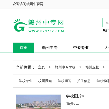
欢迎访问赣州中职网
热门
首页
赣州中专
中专专业
大
>
>
>
当前位置：
主页
赣州中专学校
赣州卫校
学校专业
校园风光
学校问答
招生信息
学校动
学校图片8
简介:
...